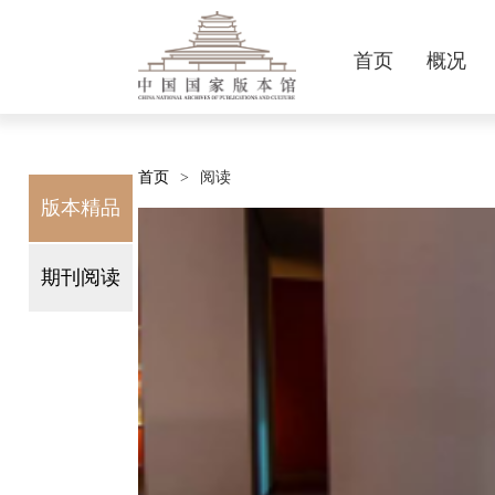
首页
概况
本馆简介
通知公告
征集公告
卷轴
主题展览
国家版本数据中心
办理指南
版本精品
木版水印
现任领导
总馆资讯
法定呈缴
基本陈列
文件下载
期刊阅读
连环画
中华版本普查信息登录平台
职责定位
视频新闻
规章制度
专题展览
出版者前缀业务动态
宣传画
历史沿革
我要捐赠
精品陈列
电影电视剧
政策法规
机构设置
特色库展
中华典籍
音像
首页
阅读
>
版本精品
期刊阅读