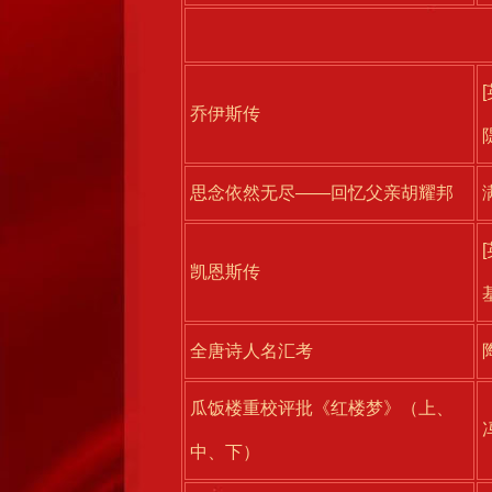
乔伊斯传
思念依然无尽——回忆父亲胡耀邦
凯恩斯传
全唐诗人名汇考
瓜饭楼重校评批《红楼梦》（上、
中、下）