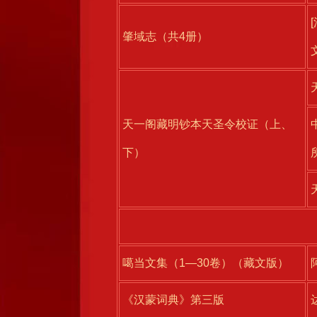
肇域志（共4册）
天一阁藏明钞本天圣令校证（上、
下）
噶当文集（1—30卷）（藏文版）
《汉蒙词典》第三版