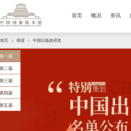
首页
概况
资讯
本馆简介
要闻
卷轴
征集公告
主题展览
国家版本数据中心
标识服务
版本精品
视频新闻
连环画
基本陈列
参观阅览
版本荐书
现任领导
征集动态
宣传画
业界资讯
中华版本普查信息登录平台
专题展览
期刊阅读
咨询服务
职责定位
规章制度
音像制品
媒体报道
精品陈列
历史沿革
法定呈缴
政策法规
特色库展
机构设置
我要捐赠
线
首页
阅读
中国出版政府奖
>
>
第一届
第二届
第三届
第四届
第五届