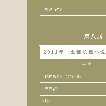
《湖光山色》
第八届（
2011年，五部长篇小说
书 名
《你在高原》（共10册）
《天行者》
《蛙》