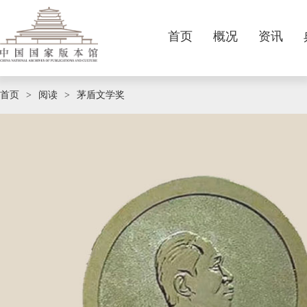
首页
概况
资讯
本馆简介
要闻
卷轴
征集公告
主题展览
国家版本数据中心
标识服务
版本精品
视频新闻
连环画
基本陈列
参观阅览
版本荐书
现任领导
征集动态
宣传画
业界资讯
中华版本普查信息登录平台
专题展览
期刊阅读
咨询服务
职责定位
规章制度
音像制品
媒体报道
精品陈列
历史沿革
法定呈缴
政策法规
特色库展
机构设置
我要捐赠
线
首页
阅读
茅盾文学奖
>
>