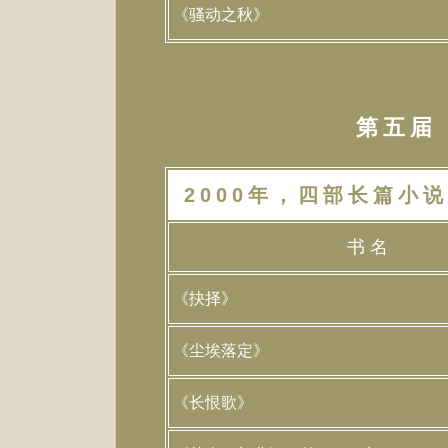
《骚动之秋》
第五届（
2000年，四部长篇小说
书 名
《抉择》
《尘埃落定》
《长恨歌》