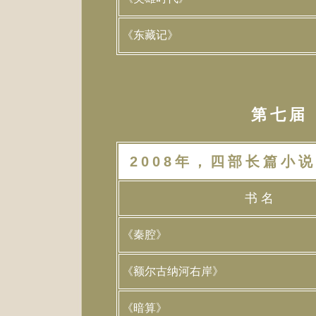
《东藏记》
第七届（
2008年，四部长篇小说
书 名
《秦腔》
《额尔古纳河右岸》
《暗算》