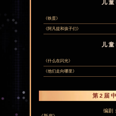
儿童
《铁蛋》
《阿凡提和孩子们》
儿童
《什么在闪光》
《他们走向哪里》
第2届
编剧
《新岸》