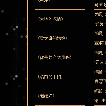
马崇乐
编剧
《大地的深情》
演员
编剧
《卖大饼的姑娘》
宣/
编剧
《你是共产党员吗》
演员
编剧
《洁白的手帕》
肖惠芳
编剧
《能媳妇》
清 