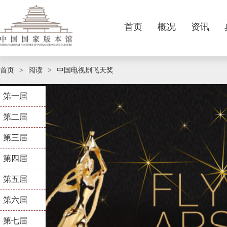
首页
概况
资讯
本馆简介
要闻
卷轴
征集公告
主题展览
国家版本数据中心
标识服务
版本精品
视频新闻
连环画
基本陈列
参观阅览
版本荐书
现任领导
征集动态
宣传画
业界资讯
中华版本普查信息登录平台
专题展览
期刊阅读
咨询服务
职责定位
规章制度
音像制品
媒体报道
精品陈列
历史沿革
法定呈缴
政策法规
特色库展
机构设置
我要捐赠
线
首页
阅读
中国电视剧飞天奖
>
>
第一届
第二届
第三届
第四届
第五届
第六届
第七届