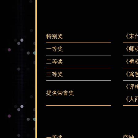
《末
特别奖
《师
一等奖
《裤
二等奖
《篱
三等奖
《评
提名荣誉奖
《大
空缺
一等奖