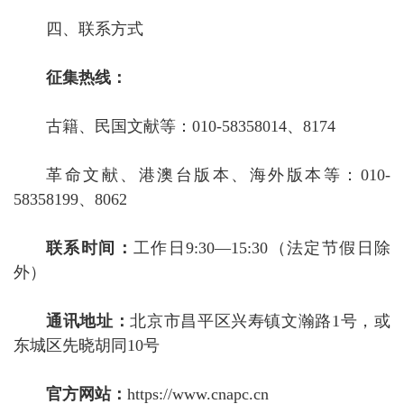
四、联系方式
征集热线：
古籍、民国文献
等：
010-58358014
、
8174
革命文献、港澳台版本
、海外版本等：
010-
5835
8
199
、8062
联系时间：
工作日
9
:
3
0—1
5
:
3
0
（
法定节假日除
外
）
通讯地址：
北京市昌平区兴寿镇文瀚路
1
号
，或
东城区先晓胡同
10
号
官方网站：
https://www.cnapc.cn