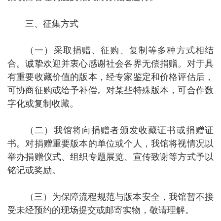
三、征集方式
（
一
）采取捐赠、征购、复制等多种方式相结
合。诚挚欢迎并衷心感谢社会各界无偿捐赠。对于具
有重要收藏价值的版本，经专家鉴定和价格评估后，
可协商征购
或给予补偿
。对某些特殊版本，可
合作数
字化或
复制收藏。
（
二
）我馆将向捐赠者颁发收藏证书或捐赠证
书。对捐赠重要版本的单位或个人，我馆将视情况以
举办捐赠仪式、组织专题展览
、
宣传致谢等方式予以
铭记或奖励
。
（
三
）为保障流程规范与版本安全，我馆暂不接
受未经预约的现场提交或邮寄实物，敬请理解。