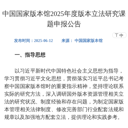
中国国家版本馆2025年度版本立法研究课
题申报公告
中
发布时间：
2025-06-12
来
源： 中国国家版本馆
一、指导思想
以习近平新时代中国特色社会主义思想为指导，
学习贯彻习近平文化思想，贯彻
落实习近平总书记考
察中国国家版本馆时的重要指示精神
，
坚持理论联系
实际的研究方法，深入调研
国外版本
资源
管理
相关立
法
的
研究状况、
制度
经验和
存在
问题，
为制定
国家版
本管理
相关法律制度
、
修改完善部门行业配套法规和
规章
以及
加强地方配套立法
，
提供理论和实践
参考
。