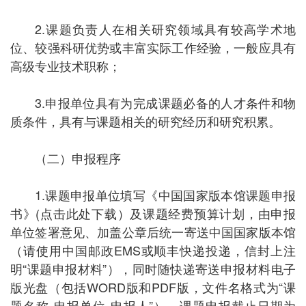
2.
课题负责人在相关研究领域具有较高学术地
位、较强科研优势或丰富实际工作经验，一般应具有
高级专业技术职称；
3.
申报单位具有为完成课题必备的人才条件和物
质条件，具有与课题相关的研究经历和研究积累。
（二）申报程序
1.
课题申报单位填写《
中国国家版本馆
课题申报
书》(点击此处下载）及课题经费预算计划，由申报
单位签署意见、加盖公章后统一寄送
中国国家版本馆
（请使用中国邮政EMS或顺丰快递投递，信封上注
明
“
课题申报材料
”
），同时随快递寄送申报材料电子
版光盘（包括
WORD
版和PDF版，文
件名格式为
“
课
题名称-申报单位-申报人
”
）。课题申报截止日期为