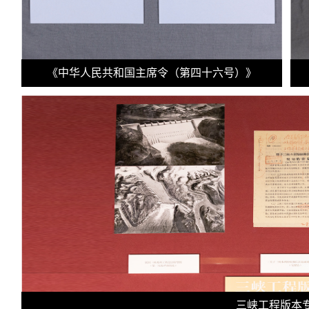
依法
中
例，
《中华人民共和国主席令（第四十六号）》
开
业
三峡工程版本