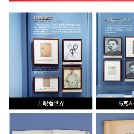
开眼看世界
马克思
四
钊作《Bolshevism的胜利》